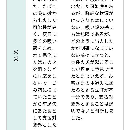
た、たばこ
出火した可能性もあ
の吸い殻か
るが、詳細な状況が
ら出火した
はっきりとはしてい
可能性が高
ない。吸い殻の捨て
く、灰皿に
方は危険であるが、
多くの吸い
どのように出火した
殻をため、
かが明確になってい
火
水で完全に
ない前提に立つと、
災
たばこの火
本件火災が起こるこ
を消すなど
とが容易に予見でき
の対応をし
たとまでいえず、お
ないで、ご
客さまの重過失にあ
み箱に捨て
たるとする立証が不
ていたこと
十分であり、支払対
から重過失
象外とすることは適
にあたると
切でないと判断しま
して支払対
した。
象外とした