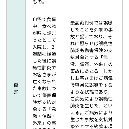
もの。
自宅で食事
最高裁判例では誤嚥
中、食べ物
したことを外来の事
が喉に詰ま
故と捉えており、そ
ったとして
れに照らせば誤嚥性
入院し、2
肺炎も傷害保険の支
週間程経過
払対象とする「急
した後に誤
激、偶然、外来」の
嚥性肺炎で
事故にあたる。しか
お客さまが
しお客さまはご病気
亡くなられ
傷
で容易に誤嚥をする
た事故につ
害
ような状態であり、
いて傷害保
ご病気により誤嚥性
険が支払対
肺炎を生じた、とい
象する「急
える。ご病気により
激・偶然・
生じた事故を支払対
外来」の事
象外とする約款条項