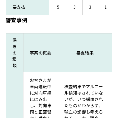
要支払
5
3
3
1
審査事例
保
険
の
事案の概要
審査結果
種
類
お客さまが
車両運転中
検査結果でアルコー
に対向車線
ル検知はされていな
にはみ出
いが、いつ採血され
し、対向車
たものかわからず、
両と正面衝
輸血の影響も考えら