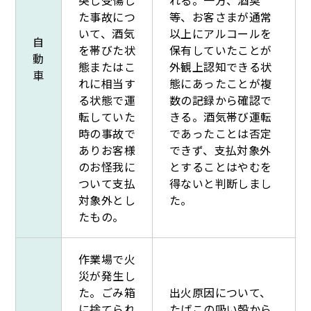
突し受傷し
れる。一方、酒臭
た事故につ
等、お客さまが通常
いて、酒気
以上にアルコールを
自
を帯びた状
保有していたことが
動
態またはこ
外観上認知できる状
車
れに相当す
態にあったことが複
る状態で運
数の記録から確認で
転していた
きる。酒気帯び運転
時の事故で
であったことは否定
ありお客様
できず、支払対象外
のお怪我に
とすることはやむを
ついて支払
得ないと判断しまし
対象外とし
た。
たもの。
作業場で火
災が発生し
た。ごみ箱
出火原因について、
に捨てられ
たばこの吸い殻から